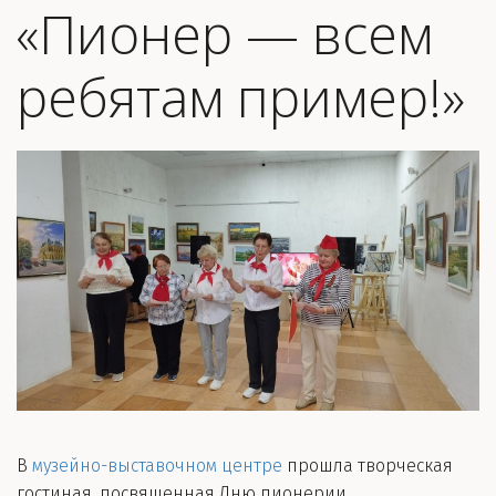
«Пионер — всем
ребятам пример!»
В
музейно-выставочном центре
прошла творческая
гостиная, посвященная Дню пионерии.