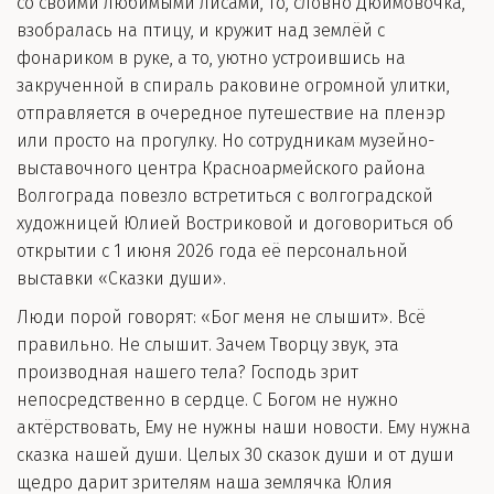
со своими любимыми лисами, то, словно Дюймовочка,
взобралась на птицу, и кружит над землёй с
фонариком в руке, а то, уютно устроившись на
закрученной в спираль раковине огромной улитки,
отправляется в очередное путешествие на пленэр
или просто на прогулку. Но сотрудникам музейно-
выставочного центра Красноармейского района
Волгограда повезло встретиться с волгоградской
художницей Юлией Востриковой и договориться об
открытии с 1 июня 2026 года её персональной
выставки «Сказки души».
Люди порой говорят: «Бог меня не слышит». Всё
правильно. Не слышит. Зачем Творцу звук, эта
производная нашего тела? Господь зрит
непосредственно в сердце. С Богом не нужно
актёрствовать, Ему не нужны наши новости. Ему нужна
сказка нашей души. Целых 30 сказок души и от души
щедро дарит зрителям наша землячка Юлия