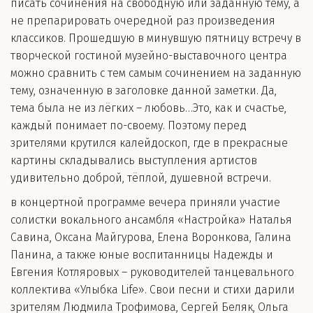
писать сочинения на свободную или заданную тему, а
не препарировать очередной раз произведения
классиков. Прошедшую в минувшую пятницу встречу в
творческой гостиной музейно-выставочного центра
можно сравнить с тем самым сочинением на заданную
тему, означенную в заголовке данной заметки. Да,
тема была не из лёгких – любовь…Это, как и счастье,
каждый понимает по-своему. Поэтому перед
зрителями крутился калейдоскоп, где в прекрасные
картины складывались выступления артистов
удивительно доброй, тёплой, душевной встречи.
в концертной программе вечера приняли участие
солистки вокального ансамбля «Настройка» Наталья
Савина, Оксана Майгурова, Елена Воронкова, Галина
Панина, а также юные воспитанницы Надежды и
Евгения Котляровых – руководителей танцевального
коллектива «Улыбка Life». Свои песни и стихи дарили
зрителям Людмила Трофимова, Сергей Беляк, Ольга