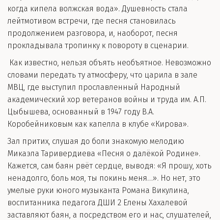
когда кипела волжская вода». Душевность стала
лейтмотивом встречи, где песня становилась
продолжением разговора, и, наоборот, песня
прокладывала тропинку к повороту в сценарии.
Как известно, нельзя объять необъятное. Невозможно
словами передать ту атмосферу, что царила в зале
МВЦ, где выступил прославленный Народный
академический хор ветеранов войны и труда им. А.П.
Цыбышева, основанный в 1947 году В.А.
Коробейниковым как капелла в клубе «Кирова».
Зал притих, слушая до боли знакомую мелодию
Микаэла Таривердиева «Песня о далёкой Родине».
Кажется, сам баян рвёт сердце, выводя: «Я прошу, хоть
ненадолго, боль моя, ты покинь меня…». Но нет, это
умелые руки юного музыканта Романа Викулина,
воспитанника педагога ДШИ 2 Елены Хахалевой
заставляют баян, а посредством его и нас, слушателей,