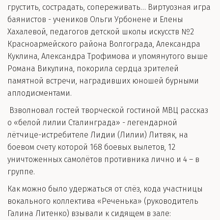
грустить, сострадать, сопереживать… Виртуозная игра
баянистов - учеников Ольги Урбонене и Елены
Хахалевой, педагогов детской школы искусств №2
Красноармейского района Волгограда, Александра
Куклина, Александра Трофимова и упомянутого выше
Романа Викулина, покорила сердца зрителей
памятной встречи, наградивших юношей бурными
аплодисментами.
Взволновал гостей творческой гостиной МВЦ рассказ
о «белой лилии Сталинграда» - легендарной
лётчице-истребителе Лидии (Лилии) Литвяк, на
боевом счету которой 168 боевых вылетов, 12
уничтоженных самолётов противника лично и 4 – в
группе.
Как можно было удержаться от слёз, кода участницы
вокального коллектива «Реченька» (руководитель
Галина Литенко) взывали к сидящем в зале: