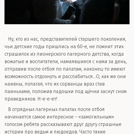
Ну, кто из нас, представителей старшего поколения,
чьи детские годы пришлись на 60-е, не помнит этих
страшилок из пионерского лагерного детства, когда
вожатые и воспитатели, намаявшиеся с нами за день,
отправив после отбоя по палатам, наконец-то имеют
возможность отдохнуть и расслабиться…О, как же они
наивны, полагая, что их сорванцы враз став
паиньками, положив ладошки под щёчки заснут сном
праведников. Н-е-е-ет!
В отрядных лагерных палатах после отбоя
начинается самое интересное – «замогильным»
голосом ребята рассказывают друг другу страшные
истории про ведьм и людоедов. Часто такие