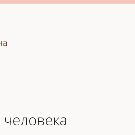
на
 человека