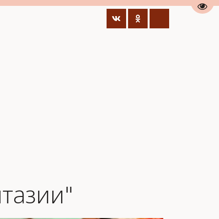
Пере
тазии"