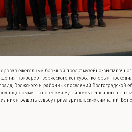
ировал ежегодный большой проект музейно-выставочного
дения призеров творческого конкурса, который проходил 
ограда, Волжского и районных поселений Волгоградской об
полноценными экспонатами музейно-выставочного центра.
 из них и решить судьбу приза зрительских симпатий. Вот 