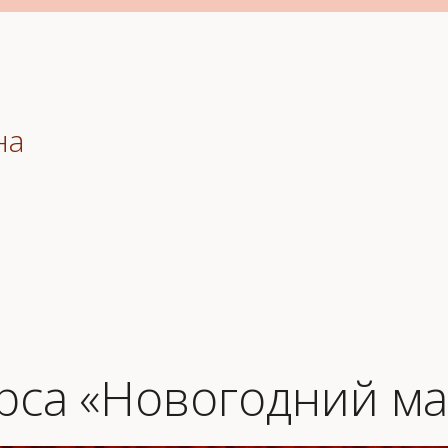
на
рса «Новогодний м