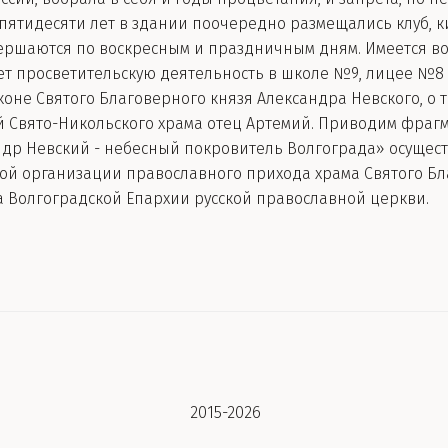
е пятидесяти лет в здании поочередно размещались клуб, к
ершаются по воскресным и праздничным дням. Имеется во
т просветительскую деятельность в школе №9, лицее №8 и
не Святого Благоверного князя Александра Невского, о т
 Свято-Никольского храма отец Артемий. Приводим фраг
ндр Невский - небесный покровитель Волгограда» осущес
ой организации православного прихода храма Святого Бл
а Волгоградской Епархии русской православной церкви.
 2015-2026