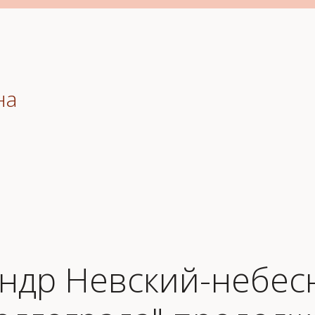
на
андр Невский-небе