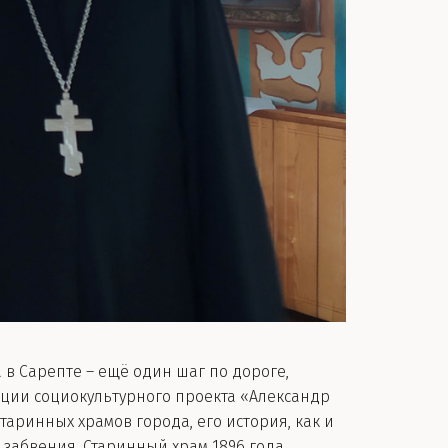
в Сарепте – ещё один шаг по дороге,
ации социокультурного проекта «Александр
таринных храмов города, его история, как и
 забвения. Старинный храм 1896 года