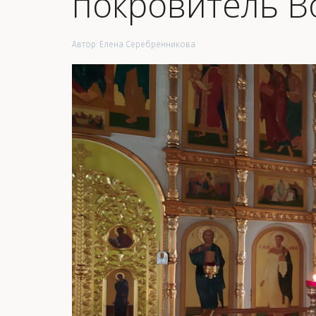
покровитель В
Автор:
Елена Серебренникова