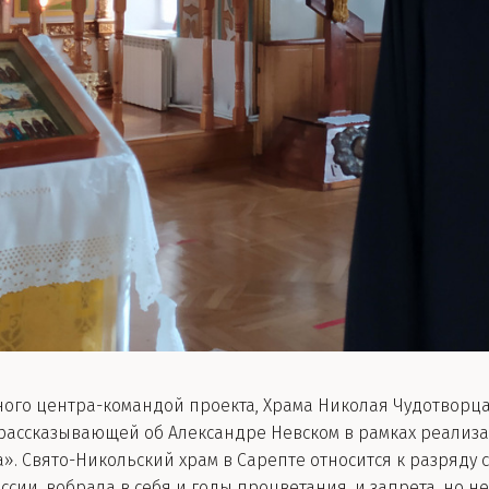
го центра-командой проекта, Храма Николая Чудотворца 
 рассказывающей об Александре Невском в рамках реализ
. Свято-Никольский храм в Сарепте относится к разряду с
ии, вобрала в себя и годы процветания, и запрета, но не