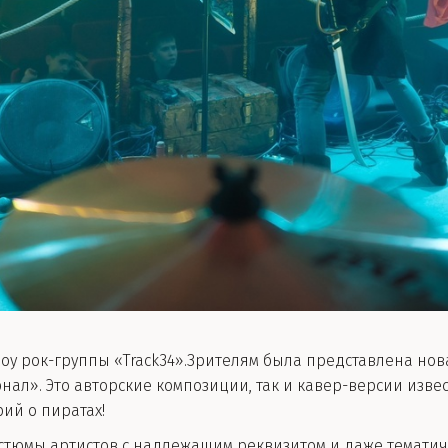
оу рок-группы «Track34».Зрителям была представлена нов
рнал».
Это авторские композиции, так и кавер-версии изве
рий о пиратах!
стюмы артистов с надлежащим реквизитом и даже темати