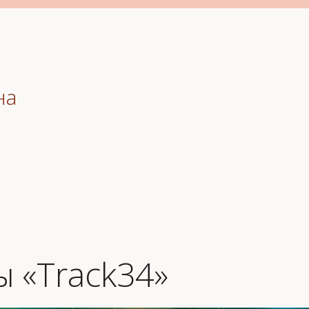
на
 «Track34»