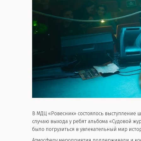
В МДЦ «Ровесник» состоялось выступление ш
случаю выхода у ребят альбома «Судовой жу
было погрузиться в увлекательный мир исто
Атмосферу мероприятия поддерживали и ко