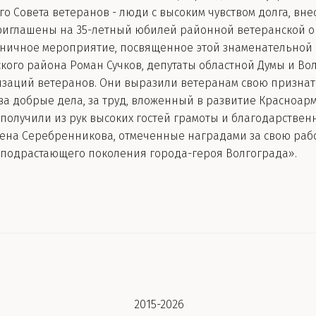
о Совета ветеранов - люди с высоким чувством долга, вн
риглашены на 35-летный юбилей районной ветеранской ор
ничное мероприятие, посвященное этой знаменательной д
го района Роман Сучков, депутаты областной Думы и Вол
изаций ветеранов. Они выразили ветеранам свою признат
 за добрые дела, за труд, вложенный в развитие Красноар
получили из рук высоких гостей грамоты и благодарственн
на Серебренникова, отмеченные наградами за свою работу
 подрастающего поколения города-героя Волгограда».
 2015-2026