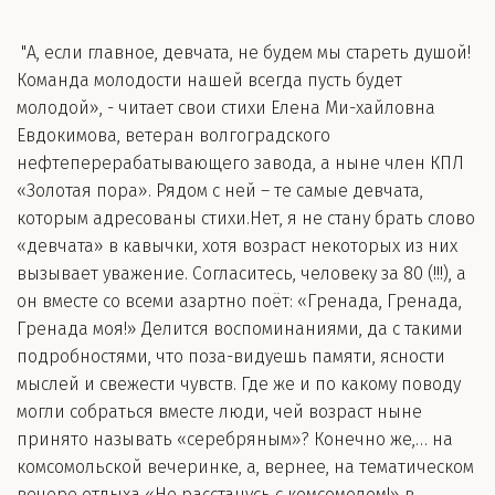
"А, если главное, девчата, не будем мы стареть душой!
Команда молодости нашей всегда пусть будет
молодой», - читает свои стихи Елена Ми-хайловна
Евдокимова, ветеран волгоградского
нефтеперерабатывающего завода, а ныне член КПЛ
«Золотая пора». Рядом с ней – те самые девчата,
которым адресованы стихи.Нет, я не стану брать слово
«девчата» в кавычки, хотя возраст некоторых из них
вызывает уважение. Согласитесь, человеку за 80 (!!!), а
он вместе со всеми азартно поёт: «Гренада, Гренада,
Гренада моя!» Делится воспоминаниями, да с такими
подробностями, что поза-видуешь памяти, ясности
мыслей и свежести чувств. Где же и по какому поводу
могли собраться вместе люди, чей возраст ныне
принято называть «серебряным»? Конечно же,… на
комсомольской вечеринке, а, вернее, на тематическом
вечере отдыха «Не расстанусь с комсомолом!» в