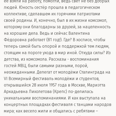
её взяли на работу, помогли, ведь свет не без добрых
людей. Юность сестёр прошла в педагогическом
коллективе, сделавшем их горячими патриотами
своей родины. И, конечно, был в их жизни комсомол,
которому они благодарны за друзей, за нацеленность
на хорошие дела. Ведь и сейчас Валентина
Фёдоровна работает (81 год!). Где? В хосписе, чтобы
теперь самой быть опорой и поддержкой тем людям,
стоящим на пороге ухода в мир иной. Откуда силы? Из
детства, из комсомола. Рассказы - воспоминания
гостей МВЦ, были самыми разными, порой,
неожиданными. Делегат от молодёжи Сталинграда на
VI Всемирный фестиваль молодёжи и студентов,
открывшийся 28 июля 1957 года в Москве, Мариэтта
Аркадьевна Лихолетова (Крепс) по-делилась
уникальными воспоминаниями. И как выступала на
концертных площадках фестиваля с танцами народов
мира; как весело жили и общались с ребятами –