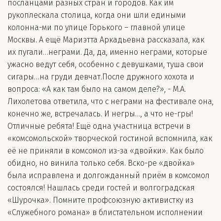
посланцами разных стран и городов. Как им
рукоплескала столица, когда они шли едиными
колонна-ми по улице Горького – главной улице
Москвы. А ещё Мариэтта Аркадьевна рассказала, как
их пугали…неграми. Да, да, именно неграми, которые
ужасно ведут себя, особенно с девушками, туша свои
сигары…на груди девчат.После дружного хохота и
вопроса: «А как там было на самом деле?», - М.А.
Лихолетова ответила, что с неграми на фестивале она,
конечно же, встречалась. И негры…, а что не-гры!
Отличные ребята! Ещё одна участница встречи в
«комсомольской» творческой гостиной вспомнила, как
её не приняли в комсомол из-за «двойки». Как было
обидно, но винила только себя. Вско-ре «двойка»
была исправлена и долгожданный приём в комсомол
состоялся! Нашлась среди гостей и волгоградская
«Шурочка». Помните профсоюзную активистку из
«Служебного романа» в блистательном исполнении