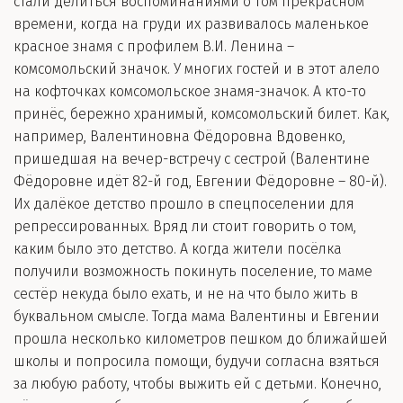
стали делиться воспоминаниями о том прекрасном
времени, когда на груди их развивалось маленькое
красное знамя с профилем В.И. Ленина –
комсомольский значок. У многих гостей и в этот алело
на кофточках комсомольское знамя-значок. А кто-то
принёс, бережно хранимый, комсомольский билет. Как,
например, Валентиновна Фёдоровна Вдовенко,
пришедшая на вечер-встречу с сестрой (Валентине
Фёдоровне идёт 82-й год, Евгении Фёдоровне – 80-й).
Их далёкое детство прошло в спецпоселении для
репрессированных. Вряд ли стоит говорить о том,
каким было это детство. А когда жители посёлка
получили возможность покинуть поселение, то маме
сестёр некуда было ехать, и не на что было жить в
буквальном смысле. Тогда мама Валентины и Евгении
прошла несколько километров пешком до ближайшей
школы и попросила помощи, будучи согласна взяться
за любую работу, чтобы выжить ей с детьми. Конечно,