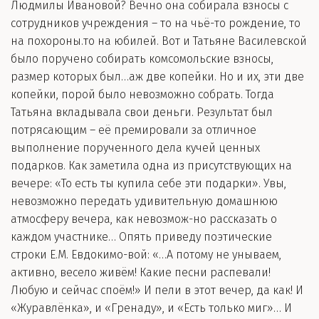
Людмилы Ивановой? Вечно она собирала взносы с
сотрудников учреждения – то на чьё-то рождение, то
на похороны.то на юбилей. Вот и Татьяне Василевской
было поручено собирать комсомольские взносы,
размер которых был…аж две копейки. Но и их, эти две
копейки, порой было невозможно собрать. Тогда
Татьяна вкладывала свои деньги. Результат был
потрясающим – её премировали за отличное
выполнение порученного дела кучей ценных
подарков. Как заметила одна из присутствующих на
вечере: «То есть ты купила себе эти подарки». Увы,
невозможно передать удивительную домашнюю
атмосферу вечера, как невозмож-но рассказать о
каждом участнике… Опять приведу поэтические
строки Е.М. Евдокимо-вой: «…А потому не унываем,
активно, весело живём! Какие песни распевали!
Любую и сейчас споём!» И пели в этот вечер, да как! И
«Журавлёнка», и «Гренаду», и «Есть только миг»… И