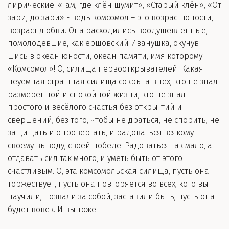
лирические: «Там, где клён шумит», «Старый клён», «От
зари, до зари» - ведь комсомол – это возраст юности,
возраст любви. Она расходились воодушевлённые,
помолодевшие, как ершовский Иванушка, окунув-
шись в океан юности, океан памяти, имя которому
«Комсомол»! О, силища первооткрывателей! Какая
неуемная страшная силища сокрыта в тех, кто не знал
размеренной и спокойной жизни, кто не знал
простого и весёлого счастья без откры-тий и
свершений, без того, чтобы не драться, не спорить, не
защищать и опровергать, и радоваться всякому
своему выводу, своей победе. Радоваться так мало, а
отдавать сил так много, и уметь быть от этого
счастливым. О, эта комсомольская силища, пусть она
торжествует, пусть она повторяется во всех, кого вы
научили, позвали за собой, заставили быть, пусть она
будет вовек. И вы тоже…