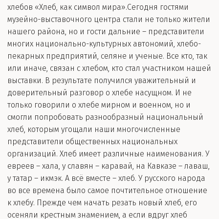
хлебов «Хлеб, как символ мира».Сегодня гостями
музейно-выставочного центра стали не только жители
нашего района, но и гости дальние – представители
многих национально-культурных автономий, хлебо-
пекарных предприятий, селяне и ученые. Все кто, так
или иначе, связан с хлебом, кто стал участником нашей
выставки. В результате получился уважительный и
доверительный разговор о хлебе насущном. И не
только говорили о хлебе мирном и военном, но и
смогли попробовать разнообразный национальный
хлеб, которым угощали наши многочисленные
представители общественных национальных
организаций. Хлеб имеет различные наименования. У
евреев – хала, у славян – каравай, на Кавказе – лаваш,
у татар – икмэк. А всё вместе – хлеб. У русского народа
во все времена было самое почтительное отношение
к хлебу. Прежде чем начать резать новый хлеб, его
осеняли крестным знамением, а если вдруг хлеб