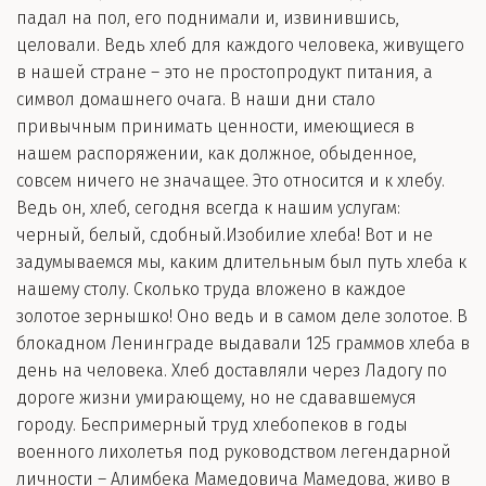
падал на пол, его поднимали и, извинившись,
целовали. Ведь хлеб для каждого человека, живущего
в нашей стране – это не простопродукт питания, а
символ домашнего очага. В наши дни стало
привычным принимать ценности, имеющиеся в
нашем распоряжении, как должное, обыденное,
совсем ничего не значащее. Это относится и к хлебу.
Ведь он, хлеб, сегодня всегда к нашим услугам:
черный, белый, сдобный.Изобилие хлеба! Вот и не
задумываемся мы, каким длительным был путь хлеба к
нашему столу. Сколько труда вложено в каждое
золотое зернышко! Оно ведь и в самом деле золотое. В
блокадном Ленинграде выдавали 125 граммов хлеба в
день на человека. Хлеб доставляли через Ладогу по
дороге жизни умирающему, но не сдававшемуся
городу. Беспримерный труд хлебопеков в годы
военного лихолетья под руководством легендарной
личности – Алимбека Мамедовича Мамедова, живо в