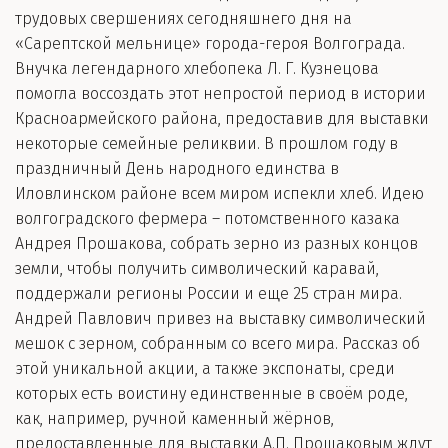
трудовых свершениях сегодняшнего дня на
«Сарептской мельнице» города-героя Волгограда.
Внучка легендарного хлебопека Л. Г. Кузнецова
помогла воссоздать этот непростой период в истории
Красноармейского района, предоставив для выставки
некоторые семейные реликвии. В прошлом году в
праздничный День народного единства в
Иловлинском районе всем миром испекли хлеб. Идею
волгоградского фермера – потомственного казака
Андрея Прошакова, собрать зерно из разных концов
земли, чтобы получить символический каравай,
поддержали регионы России и еще 25 стран мира.
Андрей Павлович привез на выставку символический
мешок с зерном, собранным со всего мира. Рассказ об
этой уникальной акции, а также экспонаты, среди
которых есть воистину единственные в своём роде,
как, например, ручной каменный жёрнов,
предоставленные для выставки А.П. Прошаковым ждут