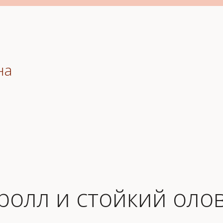
на
-ролл и стойкий ол