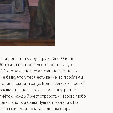
о и дополнять друг друга. Как? Очень
 30-го января прошел отборочный тур
 было как в песне: «И солнце светило, и
е беда, что у тебя есть какие-то проблемы
инения о Сталинграде. Браво, Алиса Егорова!
 расшалившиеся котята, вмиг внутренне
 чёток, каждый жест отработан. Просто любо-
геевич, а юный Саша Пушкин, мальчик. Не
тов фактически показал членам жюри