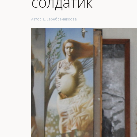
солдатик
Автор:
Е. Серебренникова