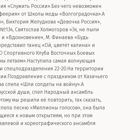
ия «Служить России».Без чего невозможен
 феерия» от Школы моды «Волгоградочка».А
я», Виктория Желудкова «Девочка Россия»,
№134, Святослав Холмогоров «Эх, не пыли
» и «Вдохновение», М. Финаева «Будь
редставил танец «Ой, цветёт калина» и
НО Спортивного Клуба Восточных Боевых
 мы летаем».Наступила самая волнующая
ти спецподразделения 22-20.На территории
сии.Поздравление с праздником от Казачьего
ва спела «Шли солдаты на войну».А
усской души, спел Народный ансамбль
ому мы решили её повторить, так сказать,
спела песню «Миллионы голосов», она была
щиеся к новым открытиям, но при этом
авлевой и хореографического ансамбля