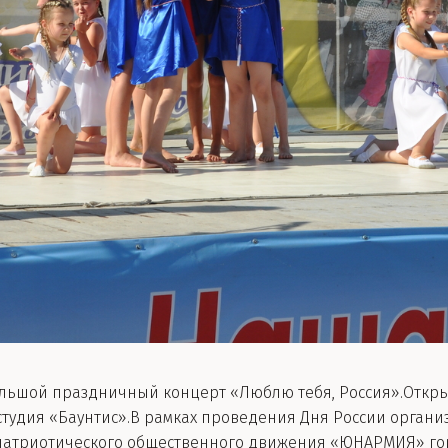
льшой праздничный концерт «Люблю тебя, Россия».Откры
тудия «Баунтис».В рамках проведения Дня России организ
патриотического общественного движения «ЮНАРМИЯ» гор