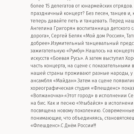
более 15 делегатов от юнармейских отрядов
праздничный концерт? Без песен, танцев и,
теперь давайте петь и танцевать. Перед на
Ангелина Григорян воспитанница детского с
дорога», Сергей Беляк «Мой дом Россия», Та
добрее».Изумительный танцевальный предста
зажигательную «Румбу».Нашлось на концерте
искусств «Боевая Русь». А затем выступил 
часть концерта, на сцене с показательными
нашей страны проживают разные народы, у в
ансамбля «Майдан».Затем на сцене появилис
хореографическая студия «Флешденс» показ
«Волжаночка».«Этот город» в исполнении Сер
на бис. Как и песню «Улыбайся» в исполнен
посвящена новому поколению. Современные м
понимающие, что объединяясь, становятсяе
«Флешденс».С Днём России!!!