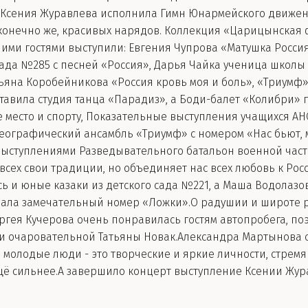
. Ксения Журавлева исполнила Гимн Юнармейского движен
 конечно же, красивых нарядов. Коллекция «Царицынская
шими гостями выступили: Евгения Чупрова «Матушка Росси
ада №285 с песней «Россия», Дарья Чайка ученица школы 
тьяна Коробейникова «Россия кровь моя и боль», «Триумф
вила студия танца «Парадиз», а Боди-балет «Колибри» п
 место и спорту, Показательные выступления учащихся А
Хореографический ансамбль «Триумф» с номером «Нас бьют,
 выступлениями Разведывательного батальон военной час
сех свои традиции, но объединяет нас всех любовь к Рос
ь и юные казаки из детского сада №221, а Маша Водолазо
ала замечательный номер «Ложки».О радушии и широте р
гея Кучерова очень понравилась гостям автопробега, поэт
ии очаровательной Татьяны Новак.Александра Мартынова 
олодые люди - это творческие и яркие личности, стремя
щё сильнее.А завершило концерт выступление Ксении Жур