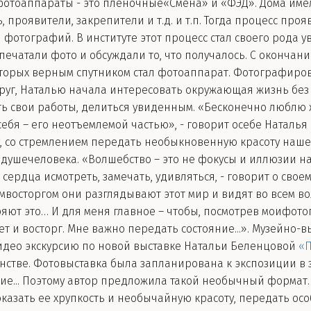
 фотоаппараты - это пленочные«Смена» и «ФЭД». Дома име
 проявители, закрепители и т.д. и т.п. Тогда процесс проя
отографий. В институте этот процесс стал своего рода 
 печатали фото и обсуждали то, что получалось. С окончан
оторых верным спутником стал фотоаппарат. Фотографиро
руг, Наталью начала интересовать окружающая жизнь без л
ь свои работы, делиться увиденным. «Бесконечно люблю 
ебя – его неотъемлемой частью», - говорит осебе Наталья
 со стремлением передать необыкновенную красоту нашей
и душечеловека. «Волшебство – это не фокусы и иллюзии 
 сердца исмотреть, замечать, удивляться, - говорит о свое
кимвосторгом они разглядывают этот мир и видят во всем
еряют это… И для меня главное – чтобы, посмотрев моифот
ет и восторг. Мне важно передать состояние...». Музейно
део экскурсию по новой выставке Натальи Беленцовой
«П
стве. Фотовыставка была запланирована к экспозиции в з
щие... Поэтому автор предложила такой необычный формат
казать ее хрупкость и необычайную красоту, передать ос