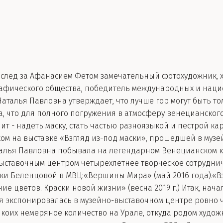
вслед за Афанасием Фетом замечательный фотохудожник, х
графического общества, победитель международных и нац
талья Павловна утверждает, что лучше гор могут быть то
а, что для полного погружения в атмосферу венецианског
ит - надеть маску, стать частью разноязыкой и пестрой 
м на выставке «Взгляд из-под маски», прошедшей в муз
Наталья Павловна побывала на легендарном Венецианском 
выставочным центром четырехлетнее творческое сотруднич
и Беленцовой в МВЦ:«Вершины Мира» (май 2016 года).«Взг
ение цветов. Краски новой жизни» (весна 2019 г.) Итак, на
экспонировалась в музейно-выставочном центре ровно четы
 коих немеряное количество на Урале, откуда родом худож