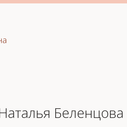
на
Наталья Беленцова