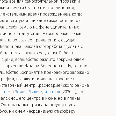
лось всё для самостоятельной проявки и
вки и печати был почти что таинством,
увлекательным времяпровождением, когда
ием института и началом самостоятельной
вала себя, семью на фоне удивительных
ичного присутствия – жизнь такая, какая
жизнь во всех ее проявлениях, ощущая
 Беленцова. Каждая фоторабота сделана с
 планеты,каждого ее уголка. Работы
на сцене, волшебство разлито вокружающем
м творчестве НатальяБеленцова. - Чудо – оно
 волшебство!Восприятие прекрасного заложено
ографии, вы ощутили мое настроение в
-выставочный центр Красноармейского района
ланета Земля. Лики единства»
(2020 г.), по
алах нашего центра в июне, но в планы
. Фотовыставка призвана подчеркнуть
обую, ни с чем несравнимую атмосферу