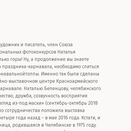
удожник и писатель, член Союза
иональных фотоконкурсов Наталья
лько горы! Ну, а продолжение вы знаете
о праздника-карнавала, необходимо слиться
карнавальнойтолпы. Именно так были сделаны
ейно-выставочном центре Красноармейского
карнавале. Наталью Беленцову, челябинского
ество, дружба, созвучность восприятия
ляд из-под маски» (сентябрь-октябрь 2018
чало сотрудничества положила выставка
ре года назад – в мае 2016 года. Кстати, и
ница, родившаяся в Челябинске в 1975 году.