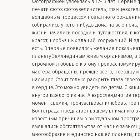
Фотографией увлеклась в 12-13 лет. Первые
печати фото: фотоувеличитель, глянцеватель,
волшебным процессом поэтапного рождения ф
собирались у кого-нибудь дома на всю ночь,
жизни начались поездки и путешествия, в к
красот, необычных зданий, сооружений. И вд
есть. Впервые появилось желание показыват
планету Земляединым живым организмом, а с
огромной любовью к этому прекрасномумиру,
мастера обращены, прежде всего, к сердцу 
нас мире. Стоит только раскрыть глаза своего
в сердце. Это можно увидеть по детям. С ка
внутри каждого из нас. А взрослея,многие т
момент съемки, прочувствовалилюбовь, треп
Волгограда предлагает вашему вниманию ви
известным причинам в виртуальном простран
вмешались обстоятельства от нас не завися
многообразие и единство нашей планеты, по