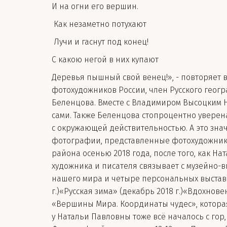
И на огни его вершин.
Как незаметно потухают
Лучи и гаснут под конец!
С какою негой в них купают
Деревья пышный свой венец!», - повторяет 
фотохудожников России, член Русского гео
Беленцова. Вместе с Владимиром Высоцким На
сами. Также Беленцова стопроцентно уверен
с окружающей действительностью. А это знач
фотографии, представленные фотохудожнико
района осенью 2018 года, после того, как 
художника и писателя связывает с музейно-
нашего мира и четыре персональных выставк
г.)«Русская зима» (декабрь 2018 г.)«Вдохнов
«Вершины Мира. Координаты чудес», которая 
у Натальи Павловны тоже всё началось с гор,