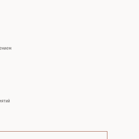
ением
иятий